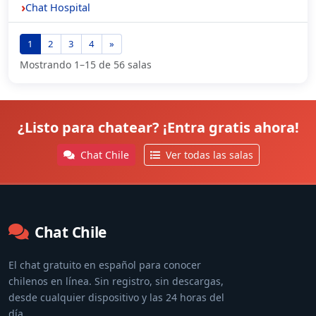
Chat Hospital
1
2
3
4
»
Mostrando 1–15 de 56 salas
¿Listo para chatear? ¡Entra gratis ahora!
Chat Chile
Ver todas las salas
Chat Chile
El chat gratuito en español para conocer
chilenos en línea. Sin registro, sin descargas,
desde cualquier dispositivo y las 24 horas del
día.