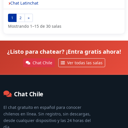
Chat Latinchat
1
2
»
Mostrando 1–15 de 30 salas
¿Listo para chatear? ¡Entra gratis ahora!
Chat Chile
Ver todas las salas
Chat Chile
El chat gratuito en español para conocer
chilenos en línea. Sin registro, sin descargas,
desde cualquier dispositivo y las 24 horas del
día.