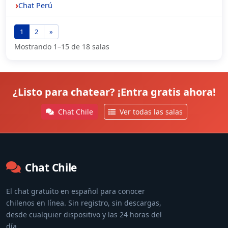
Chat Perú
1
2
»
Mostrando 1–15 de 18 salas
¿Listo para chatear? ¡Entra gratis ahora!
Chat Chile
Ver todas las salas
Chat Chile
El chat gratuito en español para conocer
chilenos en línea. Sin registro, sin descargas,
desde cualquier dispositivo y las 24 horas del
día.