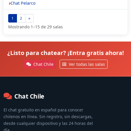
Chat Pelarco
1
2
»
Mostrando 1–15 de 29 salas
¿Listo para chatear? ¡Entra gratis ahora!
Chat Chile
Ver todas las salas
Chat Chile
El chat gratuito en español para conocer
chilenos en línea. Sin registro, sin descargas,
desde cualquier dispositivo y las 24 horas del
día.