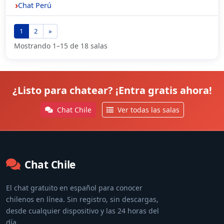
Chat Perú
1
2
»
Mostrando 1–15 de 18 salas
¿Listo para chatear? ¡Entra gratis ahora!
Chat Chile
Ver todas las salas
Chat Chile
El chat gratuito en español para conocer
chilenos en línea. Sin registro, sin descargas,
desde cualquier dispositivo y las 24 horas del
día.